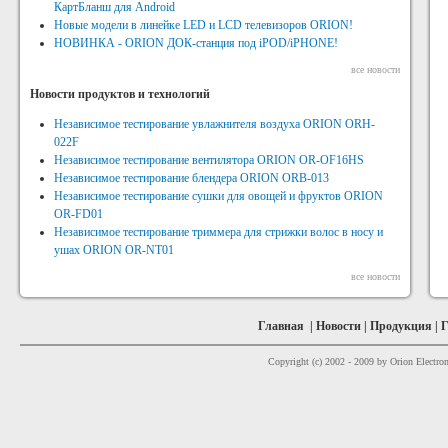
КартБланш для Android
Новые модели в линейке LED и LCD телевизоров ORION!
НОВИНКА - ORION ДОК-станция под iPOD/iPHONE!
все новости
Новости продуктов и технологий
Независимое тестирование увлажнителя воздуха ORION ORH-
022F
Независимое тестирование вентилятора ORION OR-OF16HS
Независимое тестирование блендера ORION ORB-013
Независимое тестирование сушки для овощей и фруктов ORION
OR-FD01
Независимое тестирование триммера для стрижки волос в носу и
ушах ORION OR-NT01
все новости
Главная
|
Новости
|
Продукция
|
Г
Copyright (c) 2002 - 2009 by Orion Electron