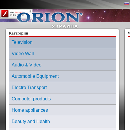
Content on this page requires a newer version of Adobe Flash Player.
Категории
W
Television
Video Wall
Audio & Video
Automobile Equipment
Electro Transport
Computer products
Home appliances
Beauty and Health