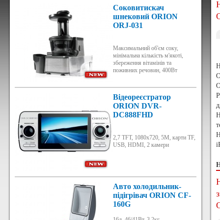
Соковитискач
шнековий ORION
ORJ-031
Максимальний об'єм соку,
мінімальна кількість м'якоті,
збереження вітамінів та
Н
поживних речовин, 400Вт
О
P
Відеореєстратор
ORION DVR-
д
DC888FHD
Н
т
Н
2,7 TFT, 1080х720, 5М, карти TF,
i
USB, HDMI, 2 камери
Н
Авто холодильник-
підігрівач ORION CF-
160G
16л, 46/41Вт, 3,2кг