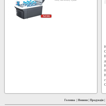
Н
Н
д
Н
0
Н
с
Головна
|
Новини
|
Продукція
|