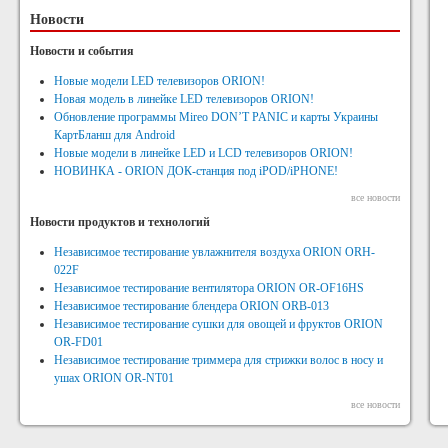
Новости
Новости и события
Новые модели LED телевизоров ORION!
Новая модель в линейке LED телевизоров ORION!
Обновление программы Mireo DON’T PANIC и карты Украины
КартБланш для Android
Новые модели в линейке LED и LCD телевизоров ORION!
НОВИНКА - ORION ДОК-станция под iPOD/iPHONE!
все новости
Новости продуктов и технологий
Независимое тестирование увлажнителя воздуха ORION ORH-
022F
Независимое тестирование вентилятора ORION OR-OF16HS
Независимое тестирование блендера ORION ORB-013
Независимое тестирование сушки для овощей и фруктов ORION
OR-FD01
Независимое тестирование триммера для стрижки волос в носу и
ушах ORION OR-NT01
все новости