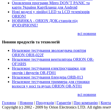
Оновлення програми Mireo DON’T PANIC та
карти України КартБланш для Android
Нові моделі у лінійці LED та LCD телевізорів
ORION!
НОВИНКА - ORION ДОК-станція під
iPOD/iPHONE!
всі новини
Новини продуктів та технологій
Незалежне тестування зволожувача повітря
ORION ORH-022F
Незалежне тестування вентилятора ORION OR-
OF16HS
Незалежне тестування електросушарки для
овочів і фруктів OR-FD01
Незалежне тестування блендера ORB-013
Незалежне тестування триммера для стрижки
волосся у носі та вухах ORION OR-NT01
всі новини
Головна
|
Новини
|
Продукція
|
Гарантія
|
Про компанію
|
Конта
Copyright (c) 2002 - 2009 by Orion Electronics LTD. All rights rese