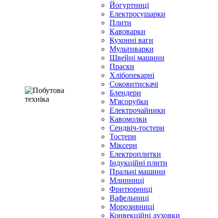
Йогуртниці
Електросушарки
Плити
Кавоварки
Кухонні ваги
Мультиварки
Швейні машини
Праски
Хлібопекарні
Соковитискачі
Блендери
М'ясорубки
Електрочайники
Кавомолки
Сендвіч-тостери
Тостери
Міксери
Електроплитки
Індукційні плити
Пральні машини
Млинниці
Фритюрниці
Вафельниці
Морозивниці
Конвекційні духовки