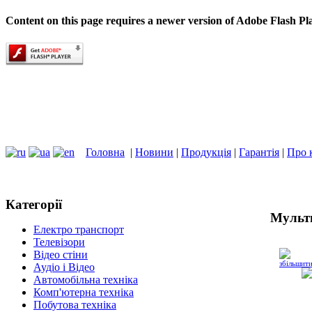
Content on this page requires a newer version of Adobe Flash Pl
Головна
|
Новини
|
Продукція
|
Гарантія
|
Про 
Категорії
Мульт
Електро транспорт
Телевізори
Відео стіни
збільшит
Аудіо і Відео
Автомобільна техніка
Комп'ютерна техніка
Побутова техніка